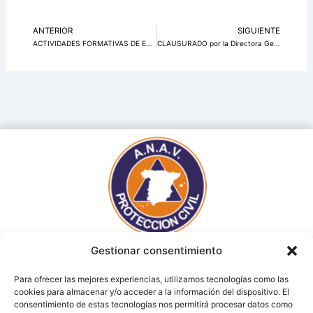
ANTERIOR
SIGUIENTE
Ant
Si
ACTIVIDADES FORMATIVAS DE ENPC DESCENTRALIZADAS , COORDINADAS POR ANAV PROTECCION CIVIL ESPAÑA
CLAUSURADO por la Directora General de Emergencias y Protección Civil y el Presidente de ANAV Protección Civil el curso de Salvamento Acuático con sede en Verjer de la Frontera
Gestionar consentimiento
Para ofrecer las mejores experiencias, utilizamos tecnologías como las
cookies para almacenar y/o acceder a la información del dispositivo. El
consentimiento de estas tecnologías nos permitirá procesar datos como