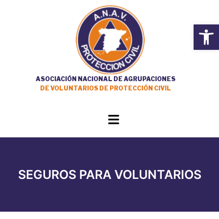
Ir
al
Open
contenido
ASOCIACIÓN NACIONAL DE AGRUPACIONES
DE VOLUNTARIOS DE PROTECCIÓN CIVIL
Main
Menu
SEGUROS PARA VOLUNTARIOS