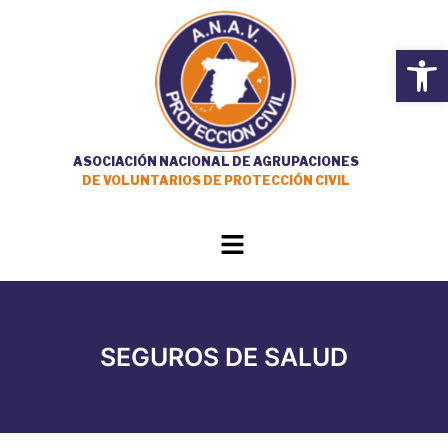
Ir
al
Open
contenido
ASOCIACIÓN NACIONAL DE AGRUPACIONES
DE VOLUNTARIOS DE PROTECCIÓN CIVIL
Main
Menu
SEGUROS DE SALUD