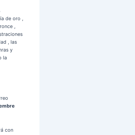
s
ía de oro ,
ronce ,
straciones
ad , las
nras y
 la
rreo
iembre
rá con