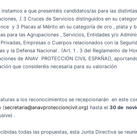
s instamos a que presentéis candidatos/as para las distinta
iones, .{ 3 Cruces de Servicios distinguidos en su categor
once y 3 Placas al Mérito en su categoría de oro , plata y b
mas para las Agrupaciones , Servicios, Entidades y/o Admini
 Privadas, Empresas o Cuerpos relacionados con la Segurid
s y la Defensa Nacional . (Art. 1 . 3 del Reglamento de Ho
ciones de ANAV PROTECCIÓN CIVIL ESPAÑA)}, aportando
ión que consideréis necesaria para su valoración
aturas a los reconocimientos se recepcionarán en este co
o (
secretaria@anavproteccioncivi
l.org)
hasta el
30 de nov
usive)
.
cibidas todas las propuestas, esta Junta Directiva se reuni