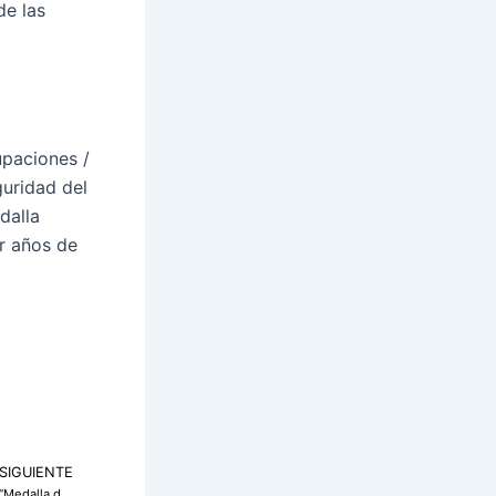
de las
upaciones /
uridad del
dalla
r años de
SIGUIENTE
Siguiente
ANAV Protección Civil España aprueba la “Medalla de Reconocimiento Incendios Forestales 2025”