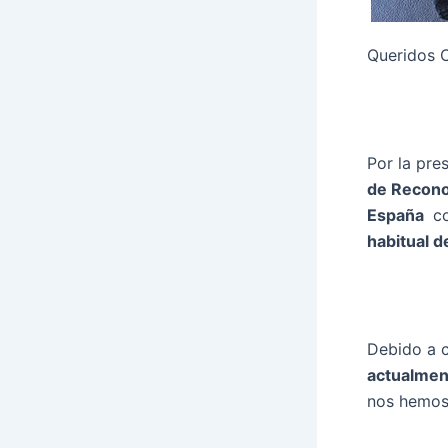
Queridos 
Por la pre
de Recono
España
co
habitual d
Debido a c
actualment
nos hemos