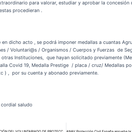
xtraordinario para valorar, estudiar y aprobar la concesión 
estas procedieran .
 en dicho acto , se podrá imponer medallas a cuantas Agr
es / Voluntari@s / Organismos / Cuerpos y Fuerzas de Seg
 otras Instituciones, que hayan solicitado previamente (Me
lla Covid 19, Medalla Prestige / placa / cruz/ Medallas po
etc ) , por su cuenta y abonado previamente.
 cordial saludo
COLABORACIÓN DEL VOLUNTARIADO DE PROTECCIÓN CIVIL EN LA BÚSQUEDA Y LOCALIZACIÓN DE PERSONAS DESAPARECIDAS. METODOLOGÍA, COORDINACIÓN DE RECURSOS Y NUEVAS TECNOLOGIAS