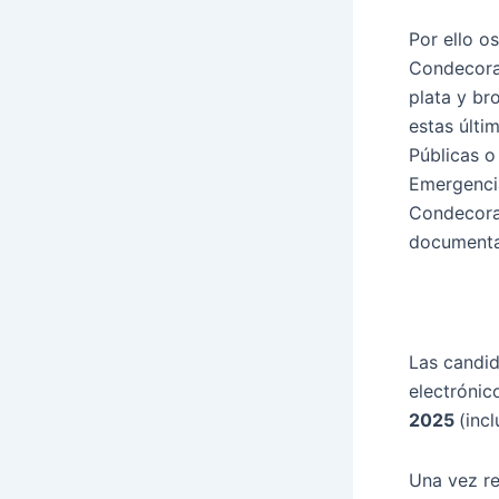
Por ello o
Condecorac
plata y br
estas últi
Públicas o
Emergencia
Condecora
documentac
Las candid
electrónic
2025
(incl
Una vez re