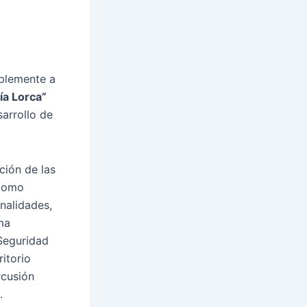
iblemente a
ía Lorca”
arrollo de
ción de las
 como
nalidades,
ma
 Seguridad
itorio
rcusión
.