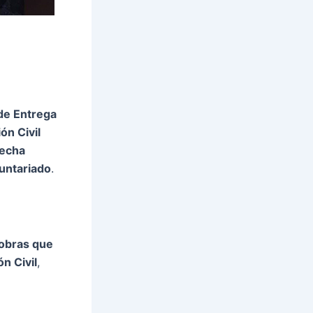
de Entrega
n Civil
fecha
luntariado
.
obras que
n Civil
,