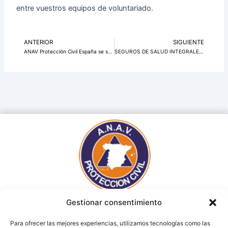
entre vuestros equipos de voluntariado.
ANTERIOR
SIGUIENTE
Ant
Si
ANAV Protección Civil España se solidariza con las victimas del terrible accidente de ferrocarril sucedido el domingo en Adamuz-Cordoba
SEGUROS DE SALUD INTEGRALES PARA VOLUNTARIOS Y VOLUNTARIAS DE PROTECCION CIVIL Y FAMILIARES
Gestionar consentimiento
Para ofrecer las mejores experiencias, utilizamos tecnologías como las