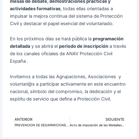
mesas de debate, demostraciones prácticas y
actividades formativas
, todas ellas orientadas a
impulsar la mejora continua del sistema de Protección
Civil y destacar el papel esencial del voluntariado.
En los próximos días se hará pública la
programación
detallada
y se abrirá el
periodo de inscripción
a través
de los canales oficiales de ANAV Protección Civil
España .
Invitamos a todas las Agrupaciones, Asociaciones y
voluntari@s a participar activamente en este encuentro
nacional, símbolo del compromiso, la dedicación y el
espíritu de servicio que define a Protección Civil.
ANTERIOR
SIGUIENTE
Ant
Si
PREVENCION DE DESAPARICIONES: PERSONAS MAYORES 9 MARZO, DIA DE LAS PERSONAS DESAPARECIDAS SIN CAUSA APARENTE
Acto de imposición de las Medallas al Mérito de la Protección Civil, distinción concedida por el Ministerio del Interior