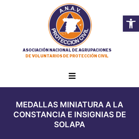
Ir
al
Open
contenido
ASOCIACIÓN NACIONAL DE AGRUPACIONES
DE VOLUNTARIOS DE PROTECCIÓN CIVIL
Main
Menu
MEDALLAS MINIATURA A LA
CONSTANCIA E INSIGNIAS DE
SOLAPA