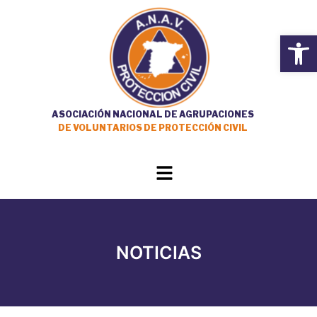
Ir
al
Open
contenido
ASOCIACIÓN NACIONAL DE AGRUPACIONES
DE VOLUNTARIOS DE PROTECCIÓN CIVIL
Main
Menu
NOTICIAS