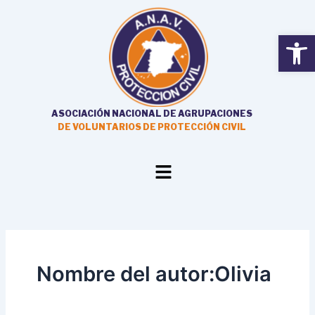
Ir
Paginación
al
de
Open
contenido
entradas
ASOCIACIÓN NACIONAL DE AGRUPACIONES
DE VOLUNTARIOS DE PROTECCIÓN CIVIL
Main
Menu
Nombre del autor:Olivia